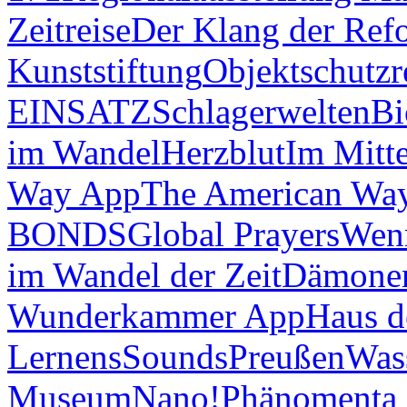
Zeitreise
Der Klang der Ref
Kunststiftung
Objektschutzr
EINSATZ
Schlagerwelten
Bi
im Wandel
Herzblut
Im Mitt
Way App
The American Wa
BONDS
Global Prayers
Wenn
im Wandel der Zeit
Dämonen
Wunderkammer App
Haus d
Lernens
Sounds
Preußen
Was
Museum
Nano!
Phänomenta 