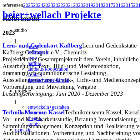
referenzen
2025
2024
2023
2022
2021
2020
2019
2018
2017
2016
2015
20
beier+wellach
Projekte
Referenzen
studio
2023
|
Lern- und Gedenkort Kaßberg
Lern und Gedenkstätte
profil
Kaßberg-Gefängnis e.V., Chemnitz
referenzen
team
Projektleitung Gesamtprojekt mit dem Verein, inhaltliche
partner
Ausarbeitung, Text-, Bild- und Medienredaktion,
tauthaus kooperation
dramaturgisch-raumbildnerische Gestaltung,
kontakt
Ausstellungsplanung, Grafik-, Licht- und Medienkonzept
datenschutzerklärung
Vorbereitung und Mitwirkung Vergabe
projekte
Leistungserbringung: Juni 2020 - Dezember 2023
|
entwickeln+gestalten
Technik-Museum Kassel
Technikmuseum Kassel, Kassel
erinnern
fliegen
Vor- und Machbarkeitsstudie, Beratung Inventarisierung
archiv
Sammlungsmanagement, Konzeption und Realisierung 
magazin
Audioinstallationen, Vorbereitung und Nachbereitung vo
Zeitzeugeninterviews, Entwicklung Corporate Identity,