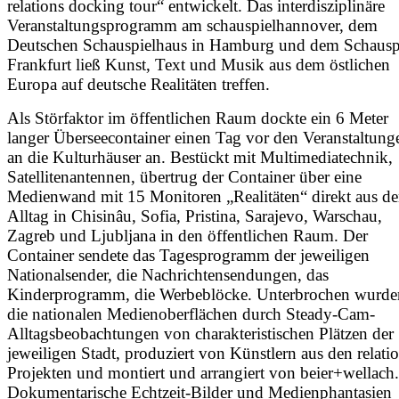
relations docking tour“ entwickelt. Das interdisziplinäre
Veranstaltungsprogramm am schauspielhannover, dem
Deutschen Schauspielhaus in Hamburg und dem Schausp
Frankfurt ließ Kunst, Text und Musik aus dem östlichen
Europa auf deutsche Realitäten treffen.
Als Störfaktor im öffentlichen Raum dockte ein 6 Meter
langer Überseecontainer einen Tag vor den Veranstaltung
an die Kulturhäuser an. Bestückt mit Multimediatechnik,
Satellitenantennen, übertrug der Container über eine
Medienwand mit 15 Monitoren „Realitäten“ direkt aus d
Alltag in Chisinâu, Sofia, Pristina, Sarajevo, Warschau,
Zagreb und Ljubljana in den öffentlichen Raum. Der
Container sendete das Tagesprogramm der jeweiligen
Nationalsender, die Nachrichtensendungen, das
Kinderprogramm, die Werbeblöcke. Unterbrochen wurde
die nationalen Medienoberflächen durch Steady-Cam-
Alltagsbeobachtungen von charakteristischen Plätzen der
jeweiligen Stadt, produziert von Künstlern aus den relati
Projekten und montiert und arrangiert von beier+wellach.
Dokumentarische Echtzeit-Bilder und Medienphantasien