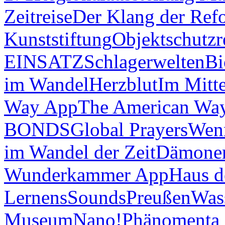
Zeitreise
Der Klang der Ref
Kunststiftung
Objektschutzr
EINSATZ
Schlagerwelten
Bi
im Wandel
Herzblut
Im Mitt
Way App
The American Wa
BONDS
Global Prayers
Wenn
im Wandel der Zeit
Dämonen
Wunderkammer App
Haus d
Lernens
Sounds
Preußen
Was
Museum
Nano!
Phänomenta 