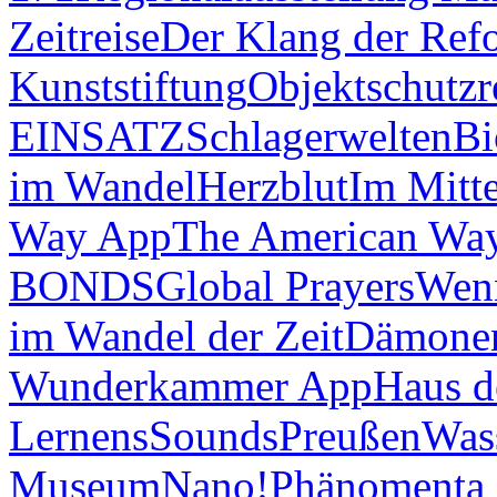
Zeitreise
Der Klang der Ref
Kunststiftung
Objektschutzr
EINSATZ
Schlagerwelten
Bi
im Wandel
Herzblut
Im Mitt
Way App
The American Wa
BONDS
Global Prayers
Wenn
im Wandel der Zeit
Dämonen
Wunderkammer App
Haus d
Lernens
Sounds
Preußen
Was
Museum
Nano!
Phänomenta 